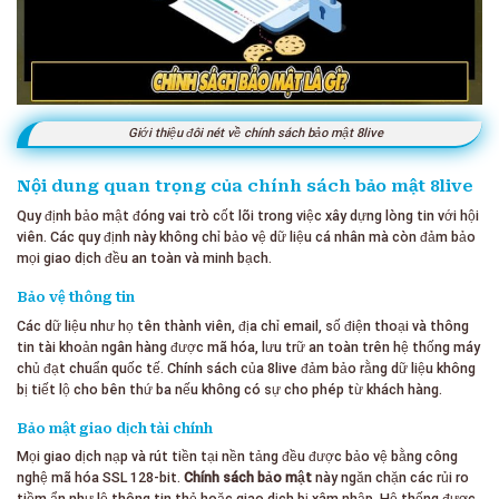
Giới thiệu đôi nét về chính sách bảo mật 8live
Nội dung quan trọng của chính sách bảo mật 8live
Quy định bảo mật đóng vai trò cốt lõi trong việc xây dựng lòng tin với hội
viên. Các quy định này không chỉ bảo vệ dữ liệu cá nhân mà còn đảm bảo
mọi giao dịch đều an toàn và minh bạch.
Bảo vệ thông tin
Các dữ liệu như họ tên thành viên, địa chỉ email, số điện thoại và thông
tin tài khoản ngân hàng được mã hóa, lưu trữ an toàn trên hệ thống máy
chủ đạt chuẩn quốc tế. Chính sách của 8live đảm bảo rằng dữ liệu không
bị tiết lộ cho bên thứ ba nếu không có sự cho phép từ khách hàng.
Bảo mật giao dịch tài chính
Mọi giao dịch nạp và rút tiền tại nền tảng đều được bảo vệ bằng công
nghệ mã hóa SSL 128-bit.
Chính sách bảo mật
này ngăn chặn các rủi ro
tiềm ẩn như lộ thông tin thẻ hoặc giao dịch bị xâm nhập. Hệ thống được