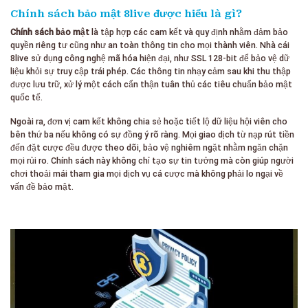
Chính sách bảo mật 8live được hiểu là gì?
Chính sách bảo mật
là tập hợp các cam kết và quy định nhằm đảm bảo
quyền riêng tư cũng như an toàn thông tin cho mọi thành viên. Nhà cái
8live sử dụng công nghệ mã hóa hiện đại, như SSL 128-bit để bảo vệ dữ
liệu khỏi sự truy cập trái phép. Các thông tin nhạy cảm sau khi thu thập
được lưu trữ, xử lý một cách cẩn thận tuân thủ các tiêu chuẩn bảo mật
quốc tế.
Ngoài ra, đơn vị cam kết không chia sẻ hoặc tiết lộ dữ liệu hội viên cho
bên thứ ba nếu không có sự đồng ý rõ ràng. Mọi giao dịch từ nạp rút tiền
đến đặt cược đều được theo dõi, bảo vệ nghiêm ngặt nhằm ngăn chặn
mọi rủi ro. Chính sách này không chỉ tạo sự tin tưởng mà còn giúp người
chơi thoải mái tham gia mọi dịch vụ cá cược mà không phải lo ngại về
vấn đề bảo mật.