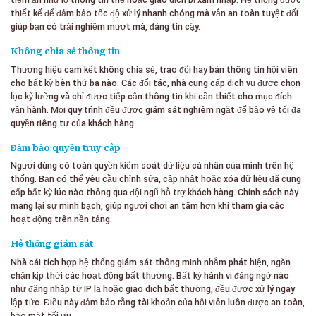
thiết kế để đảm bảo tốc độ xử lý nhanh chóng mà vẫn an toàn tuyệt đối
giúp bạn có trải nghiệm mượt mà, đáng tin cậy.
Không chia sẻ thông tin
Thương hiệu cam kết không chia sẻ, trao đổi hay bán thông tin hội viên
cho bất kỳ bên thứ ba nào. Các đối tác, nhà cung cấp dịch vụ được chọn
lọc kỹ lưỡng và chỉ được tiếp cận thông tin khi cần thiết cho mục đích
vận hành. Mọi quy trình đều được giám sát nghiêm ngặt để bảo vệ tối đa
quyền riêng tư của khách hàng.
Đảm bảo quyền truy cập
Người dùng có toàn quyền kiểm soát dữ liệu cá nhân của mình trên hệ
thống. Bạn có thể yêu cầu chỉnh sửa, cập nhật hoặc xóa dữ liệu đã cung
cấp bất kỳ lúc nào thông qua đội ngũ hỗ trợ khách hàng. Chính sách này
mang lại sự minh bạch, giúp người chơi an tâm hơn khi tham gia các
hoạt động trên nền tảng.
Hệ thống giám sát
Nhà cái tích hợp hệ thống giám sát thông minh nhằm phát hiện, ngăn
chặn kịp thời các hoạt động bất thường. Bất kỳ hành vi đáng ngờ nào
như đăng nhập từ IP lạ hoặc giao dịch bất thường, đều được xử lý ngay
lập tức. Điều này đảm bảo rằng tài khoản của hội viên luôn được an toàn,
bảo mật tối ưu.