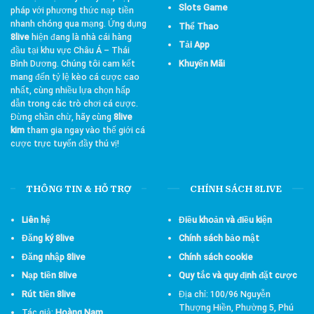
Slots Game
pháp với phương thức nạp tiền
nhanh chóng qua mạng. Ứng dụng
Thể Thao
8live
hiện đang là nhà cái hàng
Tải App
đầu tại khu vực Châu Á – Thái
Bình Dương. Chúng tôi cam kết
Khuyến Mãi
mang đến tỷ lệ kèo cá cược cao
nhất, cùng nhiều lựa chọn hấp
dẫn trong các trò chơi cá cược.
Đừng chần chừ, hãy cùng
8live
kim
tham gia ngay vào thế giới cá
cược trực tuyến đầy thú vị!
THÔNG TIN & HỖ TRỢ
CHÍNH SÁCH 8LIVE
Liên hệ
Điều khoản và điều kiện
Đăng ký 8live
Chính sách bảo mật
Đăng nhập 8live
Chính sách cookie
Nạp tiền 8live
Quy tắc và quy định đặt cược
Rút tiền 8live
Địa chỉ:
100/96 Nguyễn
Thượng Hiền, Phường 5, Phú
Tác giả:
Hoàng Nam