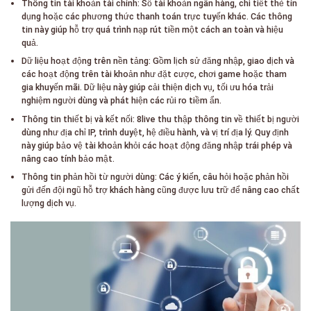
Thông tin tài khoản tài chính: Số tài khoản ngân hàng, chi tiết thẻ tín
dụng hoặc các phương thức thanh toán trực tuyến khác. Các thông
tin này giúp hỗ trợ quá trình nạp rút tiền một cách an toàn và hiệu
quả.
Dữ liệu hoạt động trên nền tảng: Gồm lịch sử đăng nhập, giao dịch và
các hoạt động trên tài khoản như đặt cược, chơi game hoặc tham
gia khuyến mãi. Dữ liệu này giúp cải thiện dịch vụ, tối ưu hóa trải
nghiệm người dùng và phát hiện các rủi ro tiềm ẩn.
Thông tin thiết bị và kết nối: 8live thu thập thông tin về thiết bị người
dùng như địa chỉ IP, trình duyệt, hệ điều hành, và vị trí địa lý. Quy định
này giúp bảo vệ tài khoản khỏi các hoạt động đăng nhập trái phép và
nâng cao tính bảo mật.
Thông tin phản hồi từ người dùng: Các ý kiến, câu hỏi hoặc phản hồi
gửi đến đội ngũ hỗ trợ khách hàng cũng được lưu trữ để nâng cao chất
lượng dịch vụ.